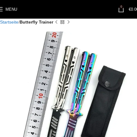
0
MENU
€
0.0
Startseite
Butterfly Trainer​