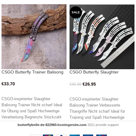
SALE
CSGO Butterfly Trainer Balisong
CSGO Butterfly Slaughter
BALISONG Trainermesser
verbessert
€
33.70
€
26.95
€
40.88
IN DEN WARENKORB
AUSFÜHRUNG WÄHLEN
CSGO-inspirierter Slaughter
CSGO-inspirierter Slaughter
Balisong Trainer Nicht scharf Ideal
Balisong Trainer Verbesserte
für Übung und Spaß Hochwertige
Titangriffe Nicht scharf Ideal für
Verarbeitung Begrenzte Stückzahl
Training und Spaß Hochwertige
Gesamtlänge: 9,5" Grifflänge: 5,5"
Verarbeitung Limitierte Auflage
butterflyknife-de-822960.hostingersite.com
2021 provide support
Gesamtlänge 9,5" Grifflänge 5,5"