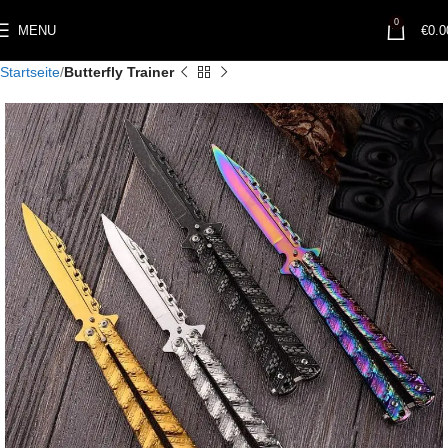
0
MENU
€
0.0
Startseite
Butterfly Trainer​