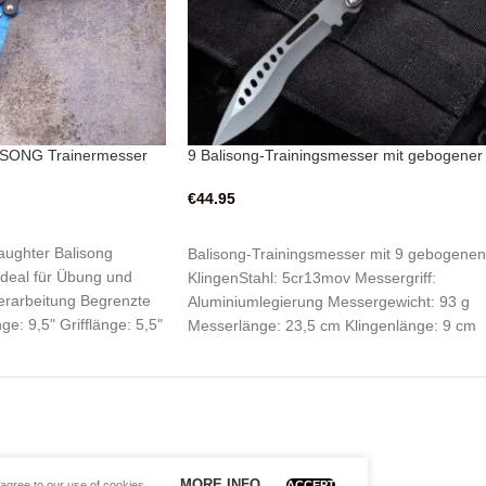
ISONG Trainermesser
9 Balisong-Trainingsmesser mit gebogener
Klinge
€
44.95
RB
AUSFÜHRUNG WÄHLEN
aughter Balisong
Balisong-Trainingsmesser mit 9 gebogenen
 Ideal für Übung und
KlingenStahl: 5cr13mov Messergriff:
rarbeitung Begrenzte
Aluminiumlegierung Messergewicht: 93 g
e: 9,5" Grifflänge: 5,5"
Messerlänge: 23,5 cm Klingenlänge: 9 cm
Messergrifflänge: 12,5 cm Nicht scharf
MORE INFO
agree to our use of cookies.
ACCEPT