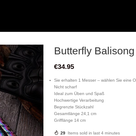
Butterfly Balison
€
34.95
Sie erhalten 1 Messer – wählen Sie eine O
Nicht scharf
Ideal zum Üben und Spaß
Hochwertige Verarbeitung
Begrenzte Stückzahl
Gesamtlänge 24,1 cm
Grifflänge 14 cm
29
Items sold in last 4 minutes