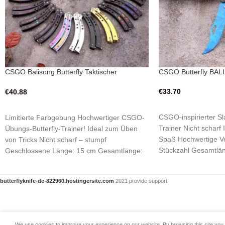
CSGO Balisong Butterfly Taktischer
CSGO Butterfly BAL
Kampftrainer
€
33.70
€
40.88
IN DEN WARENKO
AUSFÜHRUNG WÄHLEN
CSGO-inspirierter Sl
Limitierte Farbgebung Hochwertiger CSGO-
Trainer Nicht scharf
Übungs-Butterfly-Trainer! Ideal zum Üben
Spaß Hochwertige Ve
von Tricks Nicht scharf – stumpf
Stückzahl Gesamtläng
Geschlossene Länge: 15 cm Gesamtlänge:
24 cm
butterflyknife-de-822960.hostingersite.com
2021 provide support
We use cookies to improve your experience on our website. By browsing this site you 