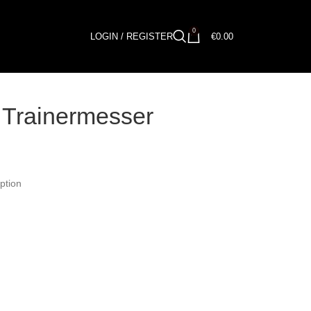
0
LOGIN / REGISTER
€
0.00
g Trainermesser
ption