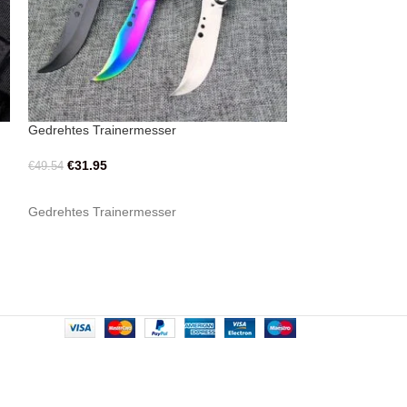
Gedrehtes Trainermesser
Balisong Butterfly
€
31.95
€
31.20
€
49.54
AUSFÜHRUNG WÄHLEN
AUSFÜHRUNG 
Gedrehtes Trainermesser
Balisong Butterfly
Edelstahl Messer
Messerlänge: 24,
Messergrifflänge: