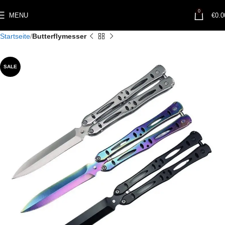
0
MENU
€
0.0
Startseite
Butterflymesser
SALE