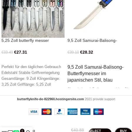
5,25 Zoll butterfly messer
9,5 Zoll Samurai-Balisong-
geschlossenes Helix-Butterfly-
Butterflymesser im japanischen
Balisong-Messer
Stil, blau
€
27.31
€
28.32
€
33.49
€
39.10
AUSFÜHRUNG WÄHLEN
IN DEN WARENKORB
9,5 Zoll Samurai-Balisong-
Perfekt für den täglichen Gebrauch
Edelstahl Stabile Griffverriegelung
Butterflymesser im
Gesamtlänge: 9 Zoll Klingenlänge:
japanischen Stil, blau
3,25 Zoll Grifflänge: 5,25 Zoll
Sie erhalten 1 Balisong – wählen Sie
eine Farbe Tanto-Klinge
butterflyknife-de-822960.hostingersite.com
2021 provide support
Klingenlänge: 4 Zoll Grifflänge: 5,25
Zoll Gesamtlänge: 9,5 Zoll
Klingenmaterial: Edelstahl
Verriegelungsmechanismus: Riegel
€
40.88
Balisong
SELECT
BUY
0