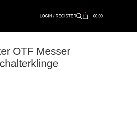
0
LOGIN / REGISTER
€
0.00
oker OTF Messer
chalterklinge