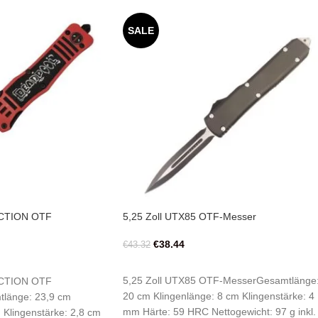
SALE
CTION OTF
5,25 Zoll UTX85 OTF-Messer
€
38.44
€
43.32
IN DEN WARENKORB
RB
5,25 Zoll UTX85 OTF-MesserGesamtlänge
CTION OTF
20 cm Klingenlänge: 8 cm Klingenstärke: 4
länge: 23,9 cm
mm Härte: 59 HRC Nettogewicht: 97 g inkl.
 Klingenstärke: 2,8 cm