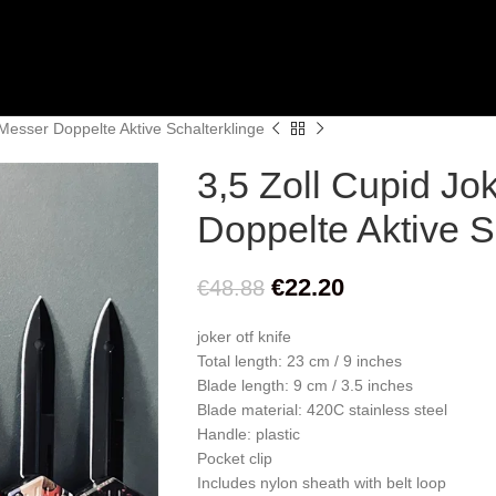
Messer Doppelte Aktive Schalterklinge
3,5 Zoll Cupid J
Doppelte Aktive S
€
22.20
€
48.88
joker otf knife
Total length: 23 cm / 9 inches
Blade length: 9 cm / 3.5 inches
Blade material: 420C stainless steel
Handle: plastic
Pocket clip
Includes nylon sheath with belt loop