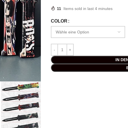
11
Items sold in last 4 minutes
COLOR
IN D