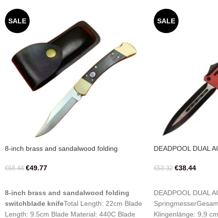
SALE
SALE
8-inch brass and sandalwood folding
DEADPOOL DUAL A
switchblade knife
Springmesser
€
49.77
€
38.44
€
68.44
€
53.32
IN DEN WARENKORB
IN DEN WARENKO
8-inch brass and sandalwood folding
DEADPOOL DUAL A
switchblade knife
Total Length: 22cm Blade
SpringmesserGesamt
Length: 9.5cm Blade Material: 440C Blade
Klingenlänge: 9,9 cm