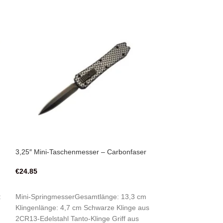
3,25″ Mini-Taschenmesser – Carbonfaser
MINI Switchblade 
OTF Messer
€
24.85
€
29.98
IN DEN WARENKORB
IN DEN WAREN
:
Mini-SpringmesserGesamtlänge: 13,3 cm
Mini-Springmesse
Klingenlänge: 4,7 cm Schwarze Klinge aus
Messer 8,3 cm ge
2CR13-Edelstahl Tanto-Klinge Griff aus
cm Gesamtlänge 